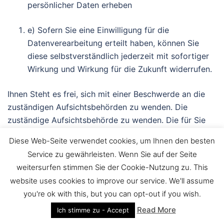
persönlicher Daten erheben
e) Sofern Sie eine Einwilligung für die
Datenverearbeitung erteilt haben, können Sie
diese selbstverständlich jederzeit mit sofortiger
Wirkung und Wirkung für die Zukunft widerrufen.
Ihnen Steht es frei, sich mit einer Beschwerde an die
zuständigen Aufsichtsbehörden zu wenden. Die
zuständige Aufsichtsbehörde zu wenden. Die für Sie
zuständige Aufsichtsbehörde richtet sich nach dem
Diese Web-Seite verwendet cookies, um Ihnen den besten
Bundesland ihres Wohnsitzes. Eine Liste der
Service zu gewährleisten. Wenn Sie auf der Seite
Aufsichtsbehörden mit Anschriften finden Sie unter:
weitersurfen stimmen Sie der Cookie-Nutzung zu. This
www.bfdi.bund.de/de/Infothek/anschriften_links
website uses cookies to improve our service. We'll assume
you're ok with this, but you can opt-out if you wish.
Verwendungszweck der Datenverarbeitung
Read More
Ich stimme zu - Accept
Personenbezogene Daten werden nur zu den in dieser